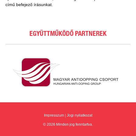
című befejező írásunkat.
EGYÜTTMŰKÖDŐ PARTNEREK
Impresszum
|
Jogi nyilatkozat
© 2026 Minden jog fenntartva.