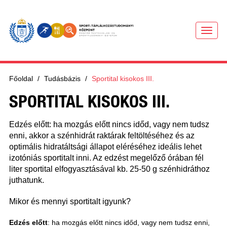
MENU
Főoldal
Tudásbázis
Sportital kisokos III.
SPORTITAL KISOKOS III.
Edzés előtt: ha mozgás előtt nincs időd, vagy nem tudsz
enni, akkor a szénhidrát raktárak feltöltéséhez és az
optimális hidratáltsági állapot eléréséhez ideális lehet
izotóniás sportitalt inni. Az edzést megelőző órában fél
liter sportital elfogyasztásával kb. 25-50 g szénhidráthoz
juthatunk.
Mikor és mennyi sportitalt igyunk?
Edzés előtt
: ha mozgás előtt nincs időd, vagy nem tudsz enni,