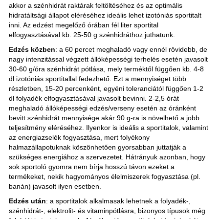
akkor a szénhidrát raktárak feltöltéséhez és az optimális
hidratáltsági állapot eléréséhez ideális lehet izotóniás sportitalt
inni. Az edzést megelőző órában fél liter sportital
elfogyasztásával kb. 25-50 g szénhidráthoz juthatunk.
Edzés közben
: a 60 percet meghaladó vagy ennél rövidebb, de
nagy intenzitással végzett állóképességi terhelés esetén javasolt
30-60 g/óra szénhidrát pótlása, mely terméktől függően kb. 4-8
dl izotóniás sportitallal fedezhető. Ezt a mennyiséget több
részletben, 15-20 percenként, egyéni toleranciától függően 1-2
dl folyadék elfogyasztásával javasolt bevinni. 2-2,5 órát
meghaladó állóképességi edzés/verseny esetén az óránként
bevitt szénhidrát mennyisége akár 90 g-ra is növelhető a jobb
teljesítmény eléréséhez. Ilyenkor is ideális a sportitalok, valamint
az energiazselék fogyasztása, mert folyékony
halmazállapotuknak köszönhetően gyorsabban juttatják a
szükséges energiához a szervezetet. Hátrányuk azonban, hogy
sok sportoló gyomra nem bírja hosszú távon ezeket a
termékeket, nekik hagyományos élelmiszerek fogyasztása (pl.
banán) javasolt ilyen esetben.
Edzés után
: a sportitalok alkalmasak lehetnek a folyadék-,
szénhidrát-, elektrolit- és vitaminpótlásra, bizonyos típusok még