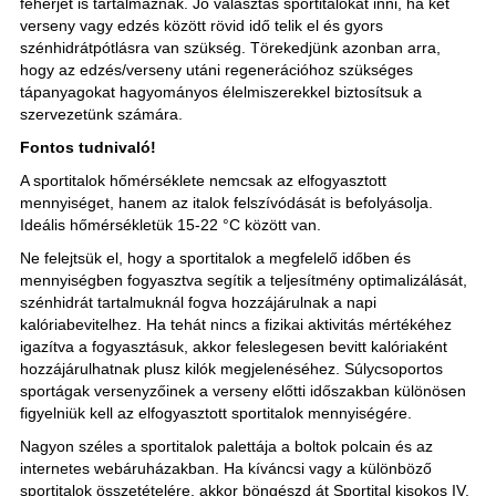
fehérjét is tartalmaznak. Jó választás sportitalokat inni, ha két
verseny vagy edzés között rövid idő telik el és gyors
szénhidrátpótlásra van szükség. Törekedjünk azonban arra,
hogy az edzés/verseny utáni regenerációhoz szükséges
tápanyagokat hagyományos élelmiszerekkel biztosítsuk a
szervezetünk számára.
Fontos tudnivaló!
A sportitalok hőmérséklete nemcsak az elfogyasztott
mennyiséget, hanem az italok felszívódását is befolyásolja.
Ideális hőmérsékletük 15-22 °C között van.
Ne felejtsük el, hogy a sportitalok a megfelelő időben és
mennyiségben fogyasztva segítik a teljesítmény optimalizálását,
szénhidrát tartalmuknál fogva hozzájárulnak a napi
kalóriabevitelhez. Ha tehát nincs a fizikai aktivitás mértékéhez
igazítva a fogyasztásuk, akkor feleslegesen bevitt kalóriaként
hozzájárulhatnak plusz kilók megjelenéséhez. Súlycsoportos
sportágak versenyzőinek a verseny előtti időszakban különösen
figyelniük kell az elfogyasztott sportitalok mennyiségére.
Nagyon széles a sportitalok palettája a boltok polcain és az
internetes webáruházakban. Ha kíváncsi vagy a különböző
sportitalok összetételére, akkor böngészd át Sportital kisokos IV.