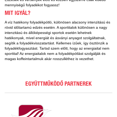
mennyiségű folyadékot fogyassz!
MIT IGYÁL?
A víz hatékony folyadékpótló, különösen alacsony intenzitású és
rövid időtartamú edzés esetén. A sportitalok különösen a nagy
intenzitású és állóképességi sportok esetén lehetnek
hatékonyak, mivel energiát és ásványi anyagot szolgáltatnak,
segítik a folyadékvisszatartást. Kellemes ízűek, így ösztönzik a
folyadékfogyasztást. Tartsd szem előtt, hogy az energiaital nem
sportital! Az energiaitalok nem a folyadékpótlást szolgálják és
magas koffeintartalmuk akár rosszulléthez is vezethet.
EGYÜTTMŰKÖDŐ PARTNEREK