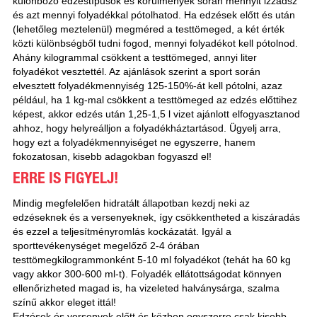
különböző edzéstípusok és körülmények során mennyit izzadsz
és azt mennyi folyadékkal pótolhatod. Ha edzések előtt és után
(lehetőleg meztelenül) megméred a testtömeged, a két érték
közti különbségből tudni fogod, mennyi folyadékot kell pótolnod.
Ahány kilogrammal csökkent a testtömeged, annyi liter
folyadékot vesztettél. Az ajánlások szerint a sport során
elvesztett folyadékmennyiség 125-150%-át kell pótolni, azaz
például, ha 1 kg-mal csökkent a testtömeged az edzés előttihez
képest, akkor edzés után 1,25-1,5 l vizet ajánlott elfogyasztanod
ahhoz, hogy helyreálljon a folyadékháztartásod. Ügyelj arra,
hogy ezt a folyadékmennyiséget ne egyszerre, hanem
fokozatosan, kisebb adagokban fogyaszd el!
ERRE IS FIGYELJ!
Mindig megfelelően hidratált állapotban kezdj neki az
edzéseknek és a versenyeknek, így csökkentheted a kiszáradás
és ezzel a teljesítményromlás kockázatát. Igyál a
sporttevékenységet megelőző 2-4 órában
testtömegkilogrammonként 5-10 ml folyadékot (tehát ha 60 kg
vagy akkor 300-600 ml-t). Folyadék ellátottságodat könnyen
ellenőrizheted magad is, ha vizeleted halványsárga, szalma
színű akkor eleget ittál!
Edzések és versenyek előtt és közben egyszerre csak kisebb