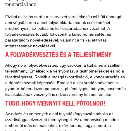
fenntartásához.
Fizikai aktivitás során a szervezet verejtékezéssel hűti önmagát,
ami végső soron a test folyadéktartalmának csökkenését
eredményezi. Ez pótlás nélkül kiszáradáshoz vezethet. A
folyadékvesztés tovább fokozódik a külső hőmérséklet és
páratartalom növekedésével, valamint a fizikai aktivitás
intenzitásának növelésével.
A FOLYADÉKVESZTÉS ÉS A TELJESÍTMÉNY
Ahogy nő a folyadékvesztés, úgy csökken a fizikai és a szellemi
teljesítmény. Emelkedik a vérnyomás, a testhőmérséklet és nő a
fáradtságérzet. Romlik a mozgáskoordináció, a koncentrációs és
a döntéshozatali képesség. Emellett a kiszáradás növelheti a
gyomor-bélrendszeri panaszok, pl. émelygés, hányás, hasmenés
kialakulásának veszélyét is edzés/verseny közben és után.
TUDD, HOGY MENNYIT KELL PÓTOLNOD!
Az edzés és versenyek alatti folyadékfogyasztás pótolja az
izzadtsággal elvesztett mennyiséget. Ez a mennyiség minden
embernél más és más lehet, ezért fontos, hogy ismerd, a