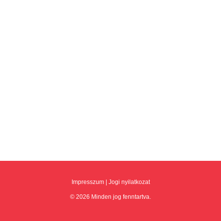
Impresszum
|
Jogi nyilatkozat
© 2026 Minden jog fenntartva.